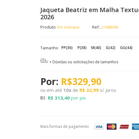
Jaqueta Beatriz em Malha Text
2026
Produto:
Em estoque
Ref.:
21686VM
Tamanho
PP(36)
P(38)
M(40)
G(42)
GG(44)
+ Dúvidas ou solicitações de tamanhos
R$329,90
ou em até
10
x
de
R$ 32,99
s/ juros
R$ 313,40
por pix
Mais formas de pagamento