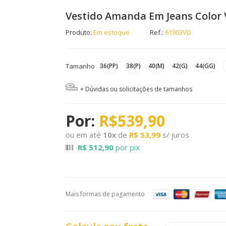
Vestido Amanda Em Jeans Color 
Produto:
Em estoque
Ref.:
61903VD
Tamanho
36(PP)
38(P)
40(M)
42(G)
44(GG)
+ Dúvidas ou solicitações de tamanhos
R$539,90
ou em até
10
x
de
R$ 53,99
s/ juros
R$ 512,90
por pix
Mais formas de pagamento