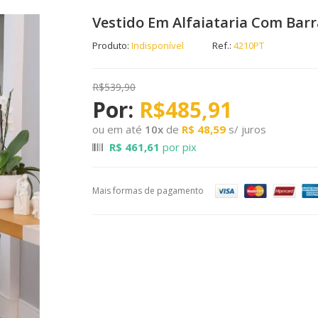
Vestido Em Alfaiataria Com Bar
Produto:
Indisponível
Ref.:
4210PT
R$539,90
R$485,91
ou em até
10
x
de
R$ 48,59
s/ juros
R$ 461,61
por pix
Mais formas de pagamento