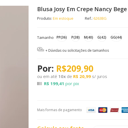
Blusa Josy Em Crepe Nancy Bege
Produto:
Em estoque
Ref.:
6263BG
Tamanho
PP(36)
P(38)
M(40)
G(42)
GG(44)
+ Dúvidas ou solicitações de tamanhos
R$209,90
ou em até
10
x
de
R$ 20,99
s/ juros
R$ 199,41
por pix
Mais formas de pagamento