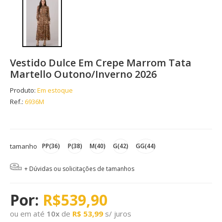
Vestido Dulce Em Crepe Marrom Tata
Martello Outono/Inverno 2026
Produto:
Em estoque
Ref.:
6936M
tamanho
PP(36)
P(38)
M(40)
G(42)
GG(44)
+ Dúvidas ou solicitações de tamanhos
R$539,90
ou em até
10
x
de
R$ 53,99
s/ juros