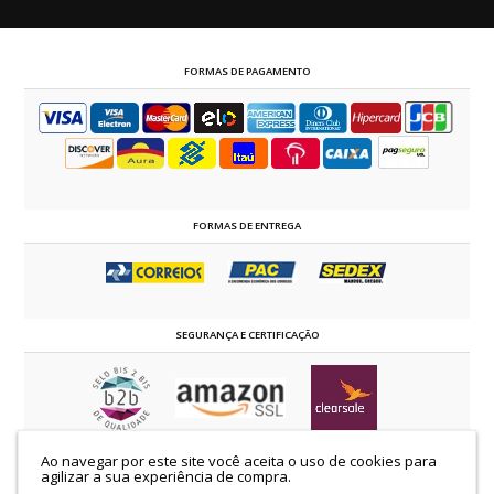
FORMAS DE PAGAMENTO
FORMAS DE ENTREGA
SEGURANÇA E CERTIFICAÇÃO
Ao navegar por este site você aceita o uso de cookies para
©2014 - 2024 estrelaevangelica.com.br | TODOS OS DIREITOS RESERVADOS
agilizar a sua experiência de compra.
K.C.S Comércio de Confecções Ltda | CNPJ: 58.509.129/0001-00