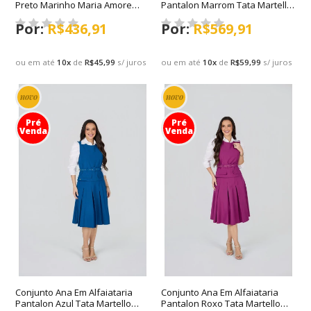
Preto Marinho Maria Amore
Pantalon Marrom Tata Martello
Primavera/Verão 2027
Primavera/Verão 2027
R$436,91
R$569,91
ou em até
10
x
de
R$45,99
s/ juros
ou em até
10
x
de
R$59,99
s/ juros
novo
novo
Pré
Pré
Venda
Venda
Conjunto Ana Em Alfaiataria
Conjunto Ana Em Alfaiataria
Pantalon Azul Tata Martello
Pantalon Roxo Tata Martello