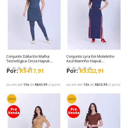
Conjunto Dália Em Malha
Conjunto Lyra Em Moletinho
Tecnológica Cinza Hapuk
Azul Marinho Hapuk
Primavera/Verão 2027
Primavera/Verão 2027
R$417,91
R$322,91
ou em até
10
x
de
R$43,99
s/ juros
ou em até
10
x
de
R$33,99
s/ juros
novo
novo
Pré
Pré
Venda
Venda