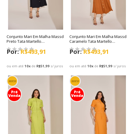
Conjunto Mari Em Malha Massd
Conjunto Mari Em Malha Massd
Preto Tata Martello
Caramelo Tata Martello
Primavera/Verão 2027
Primavera/Verão 2027
R$493,91
R$493,91
ou em até
10
x
de
R$51,99
s/ juros
ou em até
10
x
de
R$51,99
s/ juros
novo
novo
Pré
Pré
Venda
Venda