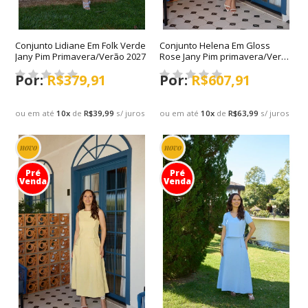
Conjunto Lidiane Em Folk Verde
Conjunto Helena Em Gloss
Jany Pim Primavera/Verão 2027
Rose Jany Pim primavera/Verão
2027
R$379,91
R$607,91
ou em até
10
x
de
R$39,99
s/ juros
ou em até
10
x
de
R$63,99
s/ juros
novo
novo
Pré
Pré
Venda
Venda