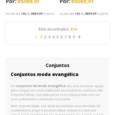
R$569,91
R$569,91
ou em até
10
x
de
R$59,99
s/ juros
ou em até
10
x
de
R$59,99
s/ juros
Itens encontrados:
314
1
2
3
4
5
6
7
8
9
Conjuntos
Conjuntos moda evangélica
Os
conjuntos de moda evangélica
são uma excelente opção
para compor um visual elaborado para inúmeras ocasiões, não
é mesmo? Afinal, com duas peças você estará pronta com um
look confortável e sofisticado na medida.
Além da praticidade, eles ainda possibilitam uma infinidade de
combinações, já que é possível utilizar a blusa e a saia com
outras peças que tiver em seu guarda-roupa, ou, é claro, usá-las