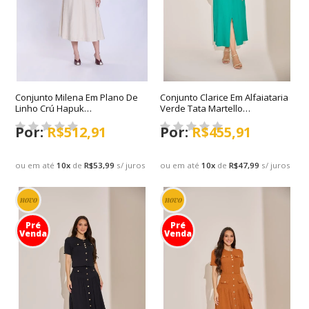
Conjunto Milena Em Plano De
Conjunto Clarice Em Alfaiataria
Linho Crú Hapuk
Verde Tata Martello
Primavera/Verão 2027
Primavera/Verão 2027
R$512,91
R$455,91
ou em até
10
x
de
R$53,99
s/ juros
ou em até
10
x
de
R$47,99
s/ juros
novo
novo
Pré
Pré
Venda
Venda