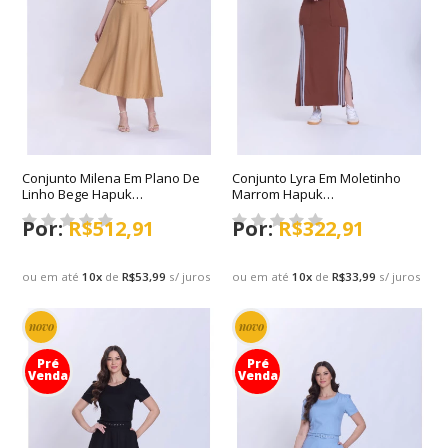
Conjunto Milena Em Plano De
Conjunto Lyra Em Moletinho
Linho Bege Hapuk
Marrom Hapuk
Primavera/Verão 2027
Primavera/Verão 2027
R$512,91
R$322,91
ou em até
10
x
de
R$53,99
s/ juros
ou em até
10
x
de
R$33,99
s/ juros
novo
novo
Pré
Pré
Venda
Venda