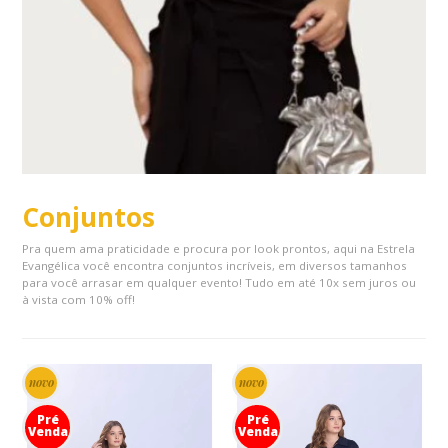
Conjuntos
Pra quem ama praticidade e procura por look prontos, aqui na Estrela
Evangélica você encontra conjuntos incríveis, em diversos tamanhos
para você arrasar em qualquer evento! Tudo em até 10x sem juros ou
à vista com 10% off!
novo
novo
Pré
Pré
Venda
Venda