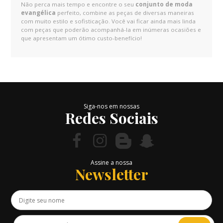
Não perca mais tempo e encontre o seu
conjunto de moda
evangélica
perfeito, combine as peças de diversas maneiras
com muito estilo e sofisticação. Você vai ficar ainda mais linda
com peças que poderão acompanhá-la em inúmeras ocasiões e
que apresentam um ótimo custo-benefício!
Siga-nos em nossas
Redes Sociais
Assine a nossa
Newsletter