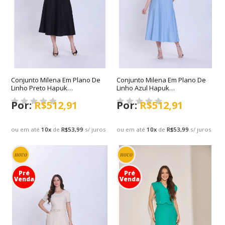
Conjunto Milena Em Plano De
Conjunto Milena Em Plano De
Linho Preto Hapuk
Linho Azul Hapuk
Primavera/Verão 2027
Primavera/Verão 2027
R$512,91
R$512,91
ou em até
10
x
de
R$53,99
s/ juros
ou em até
10
x
de
R$53,99
s/ juros
novo
novo
Pré
Pré
Venda
Venda