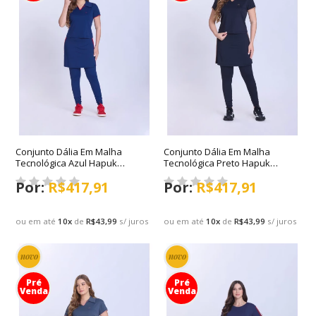
Conjunto Dália Em Malha
Conjunto Dália Em Malha
Tecnológica Azul Hapuk
Tecnológica Preto Hapuk
Primavera/Verão 2027
Primavera/Verão 2027
R$417,91
R$417,91
ou em até
10
x
de
R$43,99
s/ juros
ou em até
10
x
de
R$43,99
s/ juros
novo
novo
Pré
Pré
Venda
Venda