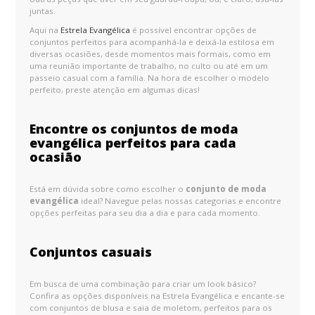
juntas.
Aqui na
Estrela Evangélica
é possível encontrar opções de
conjuntos perfeitos para acompanhá-la e deixá-la estilosa em
diversas ocasiões, desde momentos mais formais, como em
uma reunião importante de trabalho, no culto ou até em um
passeio casual com a família. Na hora de escolher o modelo
perfeito, preste atenção em algumas dicas!
Encontre os conjuntos de moda
evangélica perfeitos para cada
ocasião
Está em dúvida sobre como escolher o
conjunto de moda
evangélica
ideal? Navegue pelas nossas categorias e encontre
opções perfeitas para seu dia a dia e para cada momento.
Conjuntos casuais
Em busca de uma combinação para criar um look básico?
Confira as opções disponíveis na Estrela Evangélica e encante-se
com conjuntos de blusa e saia de moletom, perfeitos para os