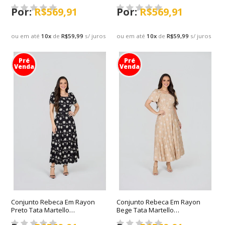
Primavera/Verão 2027
Primavera/Verão 2027
R$569,91
R$569,91
ou em até
10
x
de
R$59,99
s/ juros
ou em até
10
x
de
R$59,99
s/ juros
Pré
Pré
Venda
Venda
Conjunto Rebeca Em Rayon
Conjunto Rebeca Em Rayon
Preto Tata Martello
Bege Tata Martello
Primavera/Verão 2027
Primavera/Verão 2027