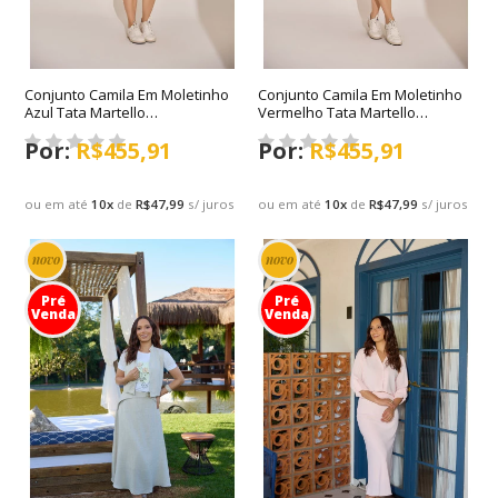
Conjunto Camila Em Moletinho
Conjunto Camila Em Moletinho
Azul Tata Martello
Vermelho Tata Martello
Primavera/Verão 2027
Primavera/Verão 2027
R$455,91
R$455,91
ou em até
10
x
de
R$47,99
s/ juros
ou em até
10
x
de
R$47,99
s/ juros
novo
novo
Pré
Pré
Venda
Venda