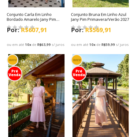
Conjunto Carla Em Linho
Conjunto Bruna Em Linho Azul
Bordado Amarelo Jany Pim
Jany Pim Primavera/Verão 2027
Primavera/Verão 2027
R$607,91
R$569,91
ou em até
10
x
de
R$63,99
s/ juros
ou em até
10
x
de
R$59,99
s/ juros
novo
novo
Pré
Pré
Venda
Venda