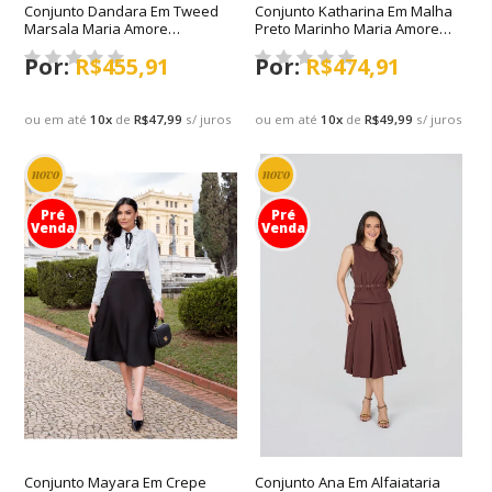
Conjunto Dandara Em Tweed
Conjunto Katharina Em Malha
Marsala Maria Amore
Preto Marinho Maria Amore
Primavera/Verão 2027
Primavera/Verão 2027
R$455,91
R$474,91
ou em até
10
x
de
R$47,99
s/ juros
ou em até
10
x
de
R$49,99
s/ juros
novo
novo
Pré
Pré
Venda
Venda
Conjunto Mayara Em Crepe
Conjunto Ana Em Alfaiataria