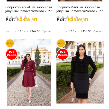
Conjunto Raquel Em Linho Rosa
Conjunto Marli Em Linho Rose
Jany Pim Primavera/Verão 2027
Jany Pim Primavera/Verão 2027
R$455,91
R$569,91
ou em até
10
x
de
R$47,99
s/ juros
ou em até
10
x
de
R$59,99
s/ juros
novo
novo
Pré
Pré
Venda
Venda