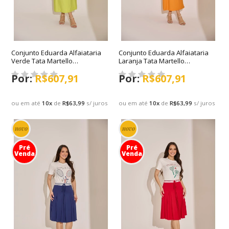
Conjunto Eduarda Alfaiataria
Conjunto Eduarda Alfaiataria
Verde Tata Martello
Laranja Tata Martello
Primavera/Verão 2027
Primavera/Verão 2027
R$607,91
R$607,91
ou em até
10
x
de
R$63,99
s/ juros
ou em até
10
x
de
R$63,99
s/ juros
novo
novo
Pré
Pré
Venda
Venda