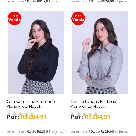
ou em até
10
x
de
R$17,99
s/ juros
ou em até
10
x
de
R$29,99
s/ juros
Pré
Pré
Venda
Venda
Camisa Luciana Em Tecido
Camisa Luciana Em Tecido
Plano Preta Hapuk
Plano Cinza Hapuk
Outono/Inverno 2026
Outono/Inverno 2026
R$284,91
R$284,91
ou em até
10
x
de
R$29,99
s/ juros
ou em até
10
x
de
R$29,99
s/ juros