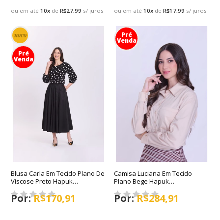
ou em até
10
x
de
R$27,99
s/ juros
ou em até
10
x
de
R$17,99
s/ juros
Pré
novo
Venda
Pré
Venda
Blusa Carla Em Tecido Plano De
Camisa Luciana Em Tecido
Viscose Preto Hapuk
Plano Bege Hapuk
Outono/Inverno 2026
Outono/Inverno 2026
R$170,91
R$284,91