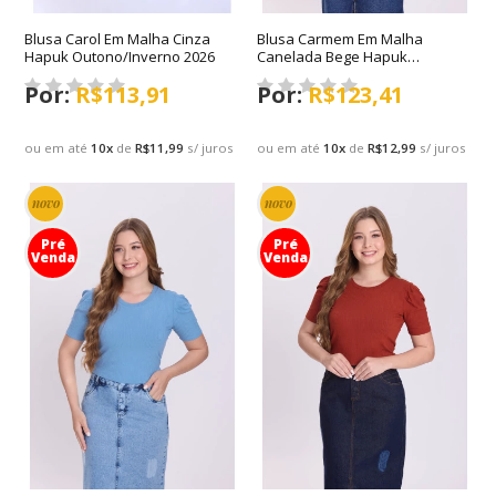
Blusa Carol Em Malha Cinza
Blusa Carmem Em Malha
Hapuk Outono/Inverno 2026
Canelada Bege Hapuk
Outono/Inverno 2026
R$113,91
R$123,41
ou em até
10
x
de
R$11,99
s/ juros
ou em até
10
x
de
R$12,99
s/ juros
novo
novo
Pré
Pré
Venda
Venda