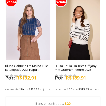
Venda
Venda
Blusa Gabriela Em Malha Tule
Blusa Paula Em Trico Off Jany
Estampada Azul Hapuk
Pim Outono/Inverno 2026
Outono/Inverno 2026
R$132,91
R$189,91
ou em até
10
x
de
R$13,99
s/ juros
ou em até
10
x
de
R$19,99
s/ juros
Itens encontrados:
320