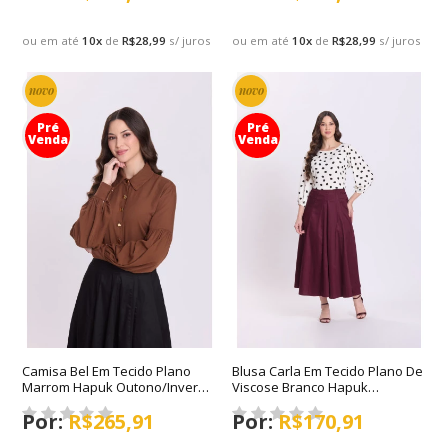
ou em até
10
x
de
R$28,99
s/ juros
ou em até
10
x
de
R$28,99
s/ juros
novo
novo
Pré
Pré
Venda
Venda
Camisa Bel Em Tecido Plano
Blusa Carla Em Tecido Plano De
Marrom Hapuk Outono/Inverno
Viscose Branco Hapuk
2026
Outono/Inverno 2026
R$265,91
R$170,91