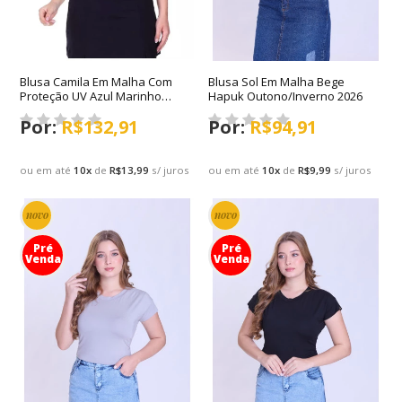
Blusa Camila Em Malha Com
Blusa Sol Em Malha Bege
Proteção UV Azul Marinho
Hapuk Outono/Inverno 2026
Hapuk Primavera/Verão 2027
R$132,91
R$94,91
ou em até
10
x
de
R$13,99
s/ juros
ou em até
10
x
de
R$9,99
s/ juros
novo
novo
Pré
Pré
Venda
Venda