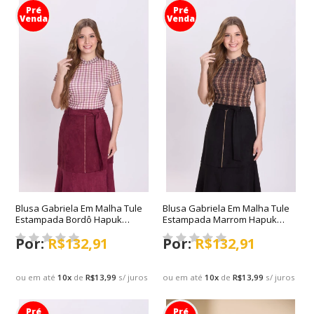
Pré
Pré
Venda
Venda
Blusa Gabriela Em Malha Tule
Blusa Gabriela Em Malha Tule
Estampada Bordô Hapuk
Estampada Marrom Hapuk
Outono/Inverno 2026
Outono/Inverno 2026
R$132,91
R$132,91
ou em até
10
x
de
R$13,99
s/ juros
ou em até
10
x
de
R$13,99
s/ juros
Pré
Pré