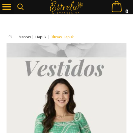
0
|
Marcas
|
Hapuk
|
Blusas Hapuk