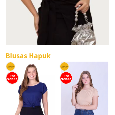
Blusas Hapuk
novo
novo
Pré
Pré
Venda
Venda