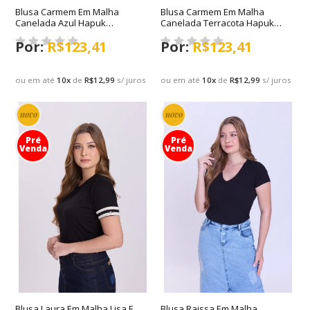
Blusa Carmem Em Malha
Blusa Carmem Em Malha
Canelada Azul Hapuk
Canelada Terracota Hapuk
Outono/Inverno 2026
Outono/Inverno 2026
R$123,41
R$123,41
ou em até
10
x
de
R$12,99
s/ juros
ou em até
10
x
de
R$12,99
s/ juros
novo
novo
Pré
Pré
Venda
Venda
Blusa Laura Em Malha Lisa E
Blusa Raissa Em Malha