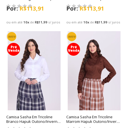
Outono/Inverno 2026
Outono/Inverno 2026
R$113,91
R$113,91
ou em até
10
x
de
R$11,99
s/ juros
ou em até
10
x
de
R$11,99
s/ juros
novo
novo
Pré
Pré
Venda
Venda
Camisa Sasha Em Tricoline
Camisa Sasha Em Tricoline
Branco Hapuk Outono/Inverno
Marrom Hapuk Outono/Inverno
2026
2026