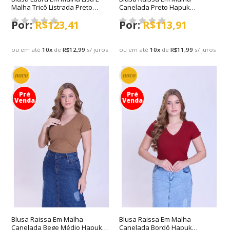
Malha Tricô Listrada Preto
Canelada Preto Hapuk
Hapuk Outono/Inverno 2026
Outono/Inverno 2026
R$123,41
R$113,91
ou em até
10
x
de
R$12,99
s/ juros
ou em até
10
x
de
R$11,99
s/ juros
novo
novo
Pré
Pré
Venda
Venda
Blusa Raissa Em Malha
Blusa Raissa Em Malha
Canelada Bege Médio Hapuk
Canelada Bordô Hapuk