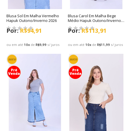
Blusa Sol Em Malha Vermelho
Blusa Carol Em Malha Bege
Hapuk Outono/Inverno 2026
Médio Hapuk Outono/Inverno
2026
R$94,91
R$113,91
ou em até
10
x
de
R$9,99
s/ juros
ou em até
10
x
de
R$11,99
s/ juros
novo
novo
Pré
Pré
Venda
Venda