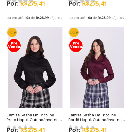
R$275,41
R$275,41
ou em até
10
x
de
R$28,99
s/ juros
ou em até
10
x
de
R$28,99
s/ juros
novo
novo
Pré
Pré
Venda
Venda
Camisa Sasha Em Tricoline
Camisa Sasha Em Tricoline
Preto Hapuk Outono/Inverno
Bordô Hapuk Outono/Inverno
2026
2026
R$275,41
R$275,41