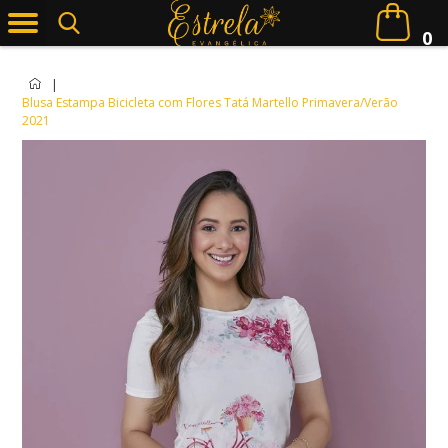
0
|
Blusa Estampa Bicicleta com Flores Tatá Martello Primavera/Verão
2021