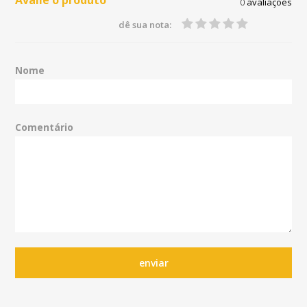
Avalie o produto
0
avaliações
dê sua nota:
Nome
Comentário
enviar