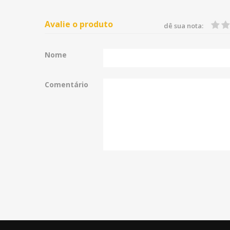
Avalie o produto
dê sua nota:
Nome
Comentário