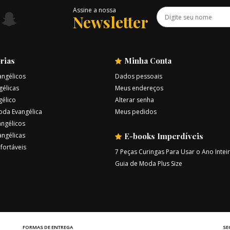
Assine a nossa
Newsletter
rias
Minha Conta
angélicos
Dados pessoais
gélicas
Meus endereços
gélico
Alterar senha
oda Evangélica
Meus pedidos
ngélicos
angélicas
E-books Imperdíveis
fortáveis
7 Peças Curingas Para Usar o Ano Intei
Guia de Moda Plus Size
FORMAS DE ENTREGA
SE