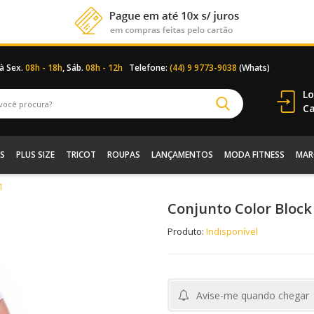
 à Sex.
08h - 18h
, Sáb.
08h - 12h
Telefone:
(44) 9 9773-9038
(Whats)
Lo
Ca
S
PLUS SIZE
TRICOT
ROUPAS
LANÇAMENTOS
MODA FITNESS
MAR
1
Conjunto Color Block
Produto:
Indisponível
Avise-me quando chegar