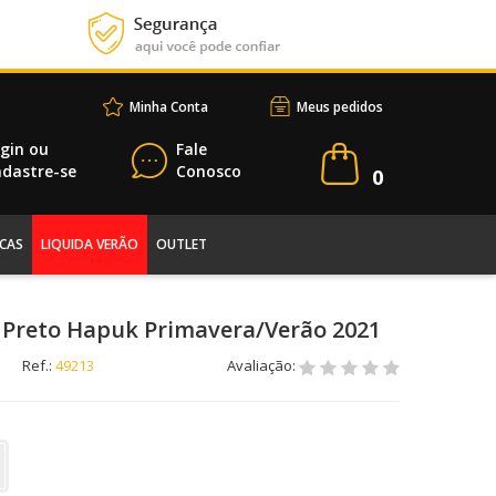
Minha Conta
Meus pedidos
gin
ou
Fale
dastre-se
Conosco
0
CAS
LIQUIDA VERÃO
OUTLET
 Preto Hapuk Primavera/Verão 2021
Ref.:
49213
Avaliação: