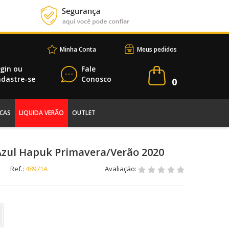
Minha Conta
Meus pedidos
gin
ou
Fale
dastre-se
Conosco
0
CAS
LIQUIDA VERÃO
OUTLET
Azul Hapuk Primavera/Verão 2020
Ref.:
48971A
Avaliação: