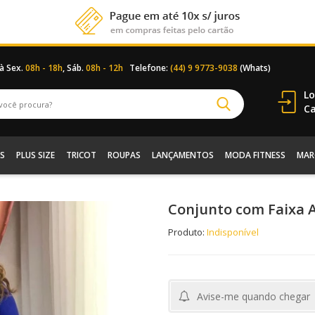
 à Sex.
08h - 18h
, Sáb.
08h - 12h
Telefone:
(44) 9 9773-9038
(Whats)
Lo
Ca
S
PLUS SIZE
TRICOT
ROUPAS
LANÇAMENTOS
MODA FITNESS
MAR
Conjunto com Faixa 
Produto:
Indisponível
Avise-me quando chegar