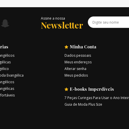
Assine a nossa
Newsletter
rias
Minha Conta
angélicos
Dados pessoais
gélicas
Meus endereços
gélico
Alterar senha
oda Evangélica
Meus pedidos
ngélicos
angélicas
E-books Imperdíveis
fortáveis
7 Peças Curingas Para Usar o Ano Intei
Guia de Moda Plus Size