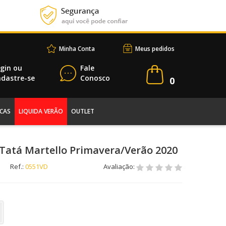
Minha Conta
Meus pedidos
gin
ou
Fale
dastre-se
Conosco
0
CAS
LIQUIDA VERÃO
OUTLET
Tatá Martello Primavera/Verão 2020
Ref.:
0551VD
Avaliação: