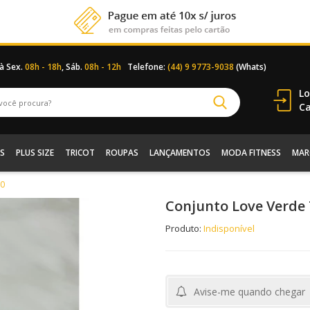
 à Sex.
08h - 18h
, Sáb.
08h - 12h
Telefone:
(44) 9 9773-9038
(Whats)
Lo
Ca
S
PLUS SIZE
TRICOT
ROUPAS
LANÇAMENTOS
MODA FITNESS
MAR
20
Conjunto Love Verde 
Produto:
Indisponível
Avise-me quando chegar