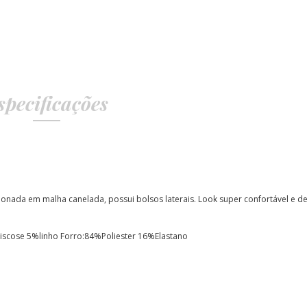
specificações
ionada em malha canelada, possui bolsos laterais.
Look super confortável e d
Viscose 5%linho Forro:84%Poliester 16%Elastano