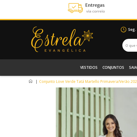
Seg.
VESTIDOS
CONJUNTOS
SAIA
|
Conjunto Love Verde Tatá Martello Primavera/Verão 20