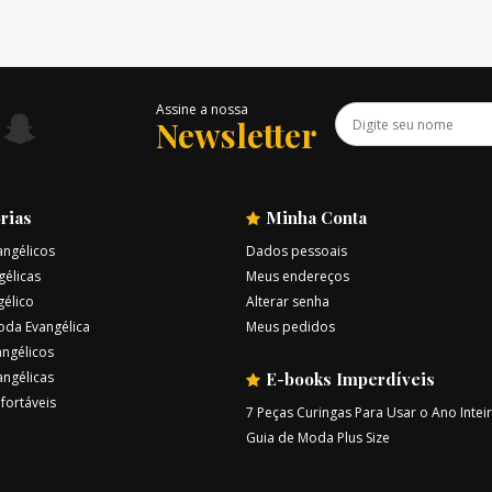
Assine a nossa
Newsletter
rias
Minha Conta
angélicos
Dados pessoais
gélicas
Meus endereços
gélico
Alterar senha
oda Evangélica
Meus pedidos
ngélicos
angélicas
E-books Imperdíveis
fortáveis
7 Peças Curingas Para Usar o Ano Intei
Guia de Moda Plus Size