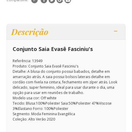
Descrição
Conjunto Saia Evasê Fasciniu's
Referência: 13949
Produto: Conjunto Saia Evasê Fasciniu's
Detalhe: A blusa do conjunto possui babados, detalhe em
amarração atrás. A saia possui bolsos laterais detalhe em
cordão com fivela na cintura, fechamento em zíper atrás.
Look
delicado, super feminino, ideal para usar durante o dia, uma
opção para usar em reuniões de trabalho.
Modelo usa cor: Off wihite
Tecido: Blusa:100%Poliester Saia:50%Poliester 47%Viscose
3%Elastano Forro: 100%Poliester
Segmento: Moda Feminina Evangélica
Coleção: Alto Verão 2020