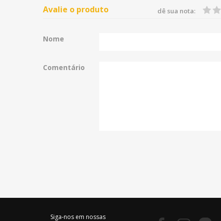
Avalie o produto
dê sua nota:
Nome
Comentário
Siga-nos em nossas