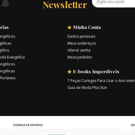
Newsletter
rias
Minha Conta
angélicos
Dados pessoais
gélicas
Meus endereços
gélico
Alterar senha
oda Evangélica
Meus pedidos
ngélicos
angélicas
E-books Imperdíveis
fortáveis
7 Peças Curingas Para Usar o Ano Intei
Guia de Moda Plus Size
FORMAS DE ENTREGA
SE