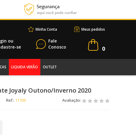
Minha Conta
Meus pedidos
gin
ou
Fale
dastre-se
Conosco
0
CAS
LIQUIDA VERÃO
OUTLET
te Joyaly Outono/Inverno 2020
Ref.:
11709
Avaliação: