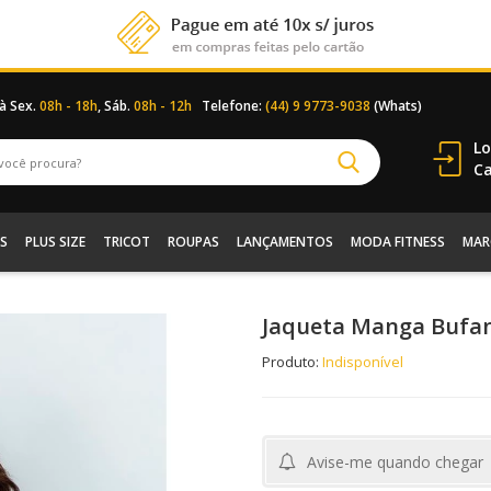
 à Sex.
08h - 18h
, Sáb.
08h - 12h
Telefone:
(44) 9 9773-9038
(Whats)
Lo
Ca
S
PLUS SIZE
TRICOT
ROUPAS
LANÇAMENTOS
MODA FITNESS
MAR
Jaqueta Manga Bufan
Produto:
Indisponível
Avise-me quando chegar