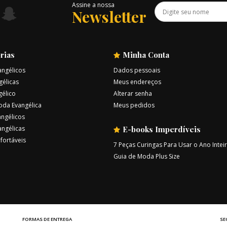
Assine a nossa
Newsletter
rias
Minha Conta
angélicos
Dados pessoais
gélicas
Meus endereços
gélico
Alterar senha
oda Evangélica
Meus pedidos
ngélicos
angélicas
E-books Imperdíveis
fortáveis
7 Peças Curingas Para Usar o Ano Intei
Guia de Moda Plus Size
FORMAS DE ENTREGA
SE