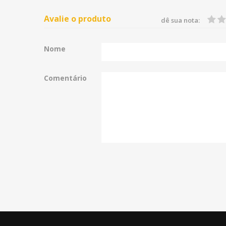
Avalie o produto
dê sua nota:
Nome
Comentário