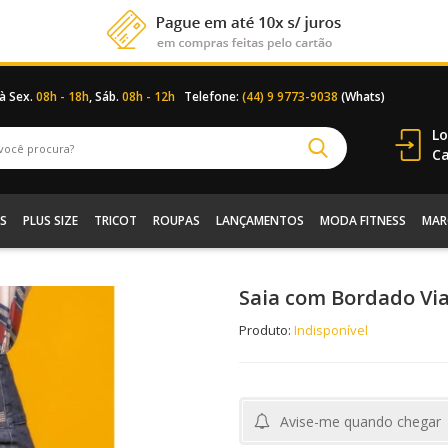
 à Sex.
08h - 18h
, Sáb.
08h - 12h
Telefone:
(44) 9 9773-9038
(Whats)
Lo
Ca
S
PLUS SIZE
TRICOT
ROUPAS
LANÇAMENTOS
MODA FITNESS
MAR
Saia com Bordado Vi
Produto:
Indisponível
Avise-me quando chegar