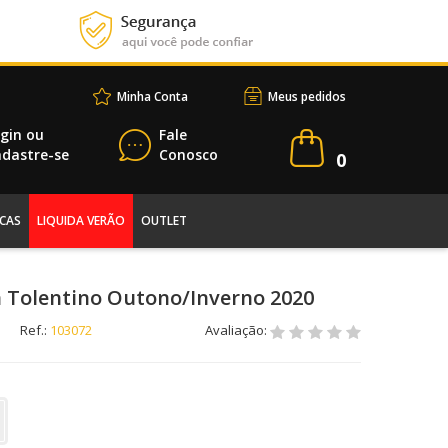
Minha Conta
Meus pedidos
gin
ou
Fale
dastre-se
Conosco
0
CAS
LIQUIDA VERÃO
OUTLET
a Tolentino Outono/Inverno 2020
Ref.:
103072
Avaliação: