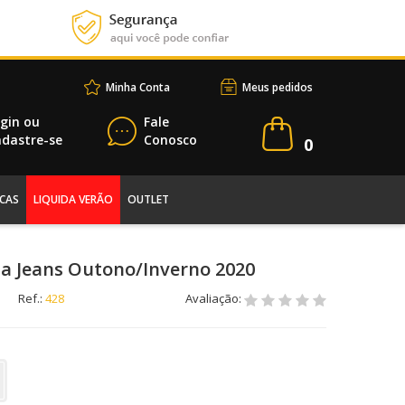
Minha Conta
Meus pedidos
gin
ou
Fale
dastre-se
Conosco
0
CAS
LIQUIDA VERÃO
OUTLET
la Jeans Outono/Inverno 2020
Ref.:
428
Avaliação: