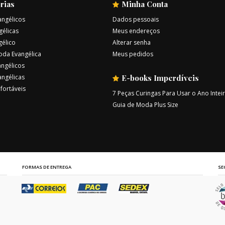
rias
Minha Conta
angélicos
Dados pessoais
gélicas
Meus endereços
gélico
Alterar senha
oda Evangélica
Meus pedidos
ngélicos
angélicas
E-books Imperdíveis
fortáveis
7 Peças Curingas Para Usar o Ano Intei
Guia de Moda Plus Size
FORMAS DE ENTREGA
SE