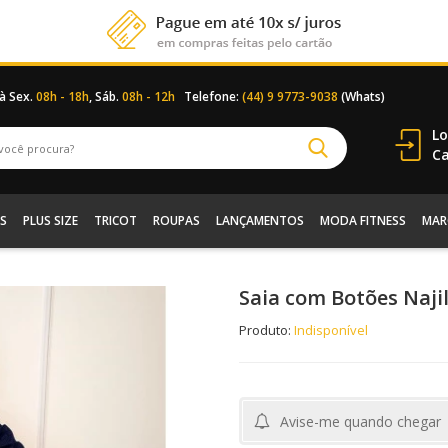
 à Sex.
08h - 18h
, Sáb.
08h - 12h
Telefone:
(44) 9 9773-9038
(Whats)
Lo
Ca
S
PLUS SIZE
TRICOT
ROUPAS
LANÇAMENTOS
MODA FITNESS
MAR
Saia com Botões Naji
Produto:
Indisponível
Avise-me quando chegar