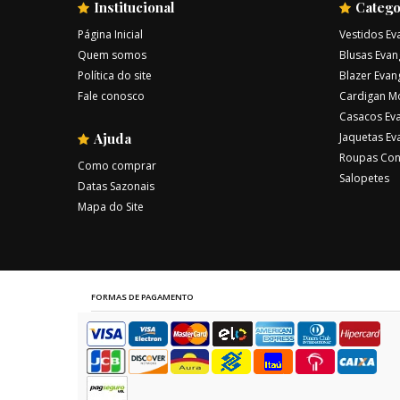
Institucional
Catego
Página Inicial
Vestidos Ev
Quem somos
Blusas Evan
Política do site
Blazer Evan
Fale conosco
Cardigan M
Casacos Eva
Ajuda
Jaquetas Ev
Roupas Con
Como comprar
Salopetes
Datas Sazonais
Mapa do Site
FORMAS DE PAGAMENTO