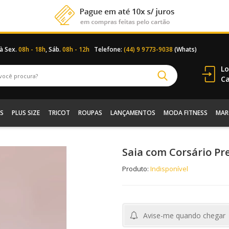
 à Sex.
08h - 18h
, Sáb.
08h - 12h
Telefone:
(44) 9 9773-9038
(Whats)
Lo
Ca
S
PLUS SIZE
TRICOT
ROUPAS
LANÇAMENTOS
MODA FITNESS
MAR
Saia com Corsário Pr
Produto:
Indisponível
Avise-me quando chegar