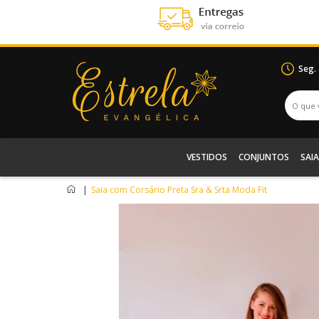
Seg.
VESTIDOS
CONJUNTOS
SAIA
|
Saia com Corsário Preta Sra & Srta Moda Fit