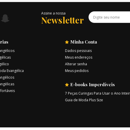
Assine a nossa
Newsletter
rias
Minha Conta
angélicos
Dados pessoais
gélicas
Meus endereços
gélico
Alterar senha
oda Evangélica
Meus pedidos
ngélicos
angélicas
E-books Imperdíveis
fortáveis
7 Peças Curingas Para Usar o Ano Intei
Guia de Moda Plus Size