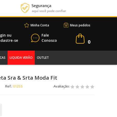
Minha Conta
Meus pedidos
gin
ou
Fale
dastre-se
Conosco
0
CAS
LIQUIDA VERÃO
OUTLET
eta Sra & Srta Moda Fit
Ref.:
012SS
Avaliação: