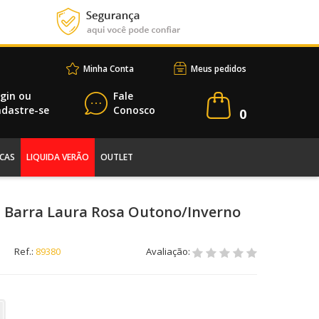
Minha Conta
Meus pedidos
gin
ou
Fale
dastre-se
Conosco
0
CAS
LIQUIDA VERÃO
OUTLET
a Barra Laura Rosa Outono/Inverno
Ref.:
89380
Avaliação: