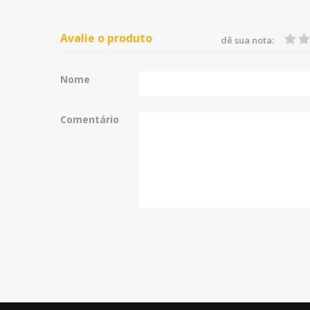
Avalie o produto
dê sua nota:
Nome
Comentário