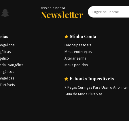
Assine a nossa
Newsletter
rias
Minha Conta
angélicos
Dados pessoais
gélicas
Meus endereços
gélico
Alterar senha
oda Evangélica
Meus pedidos
ngélicos
angélicas
E-books Imperdíveis
fortáveis
7 Peças Curingas Para Usar o Ano Intei
Guia de Moda Plus Size