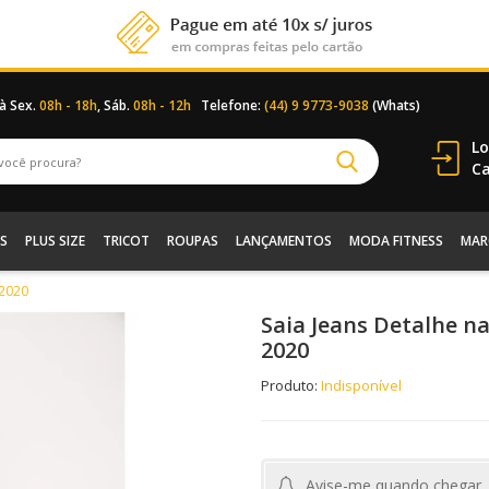
 à Sex.
08h - 18h
, Sáb.
08h - 12h
Telefone:
(44) 9 9773-9038
(Whats)
Lo
Ca
S
PLUS SIZE
TRICOT
ROUPAS
LANÇAMENTOS
MODA FITNESS
MAR
 2020
Saia Jeans Detalhe n
2020
Produto:
Indisponível
Avise-me quando chegar