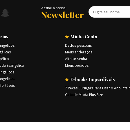
Assine a nossa
Newsletter
rias
Minha Conta
angélicos
Dados pessoais
gélicas
Meus endereços
gélico
Alterar senha
oda Evangélica
Meus pedidos
ngélicos
angélicas
E-books Imperdíveis
fortáveis
7 Peças Curingas Para Usar o Ano Intei
Guia de Moda Plus Size