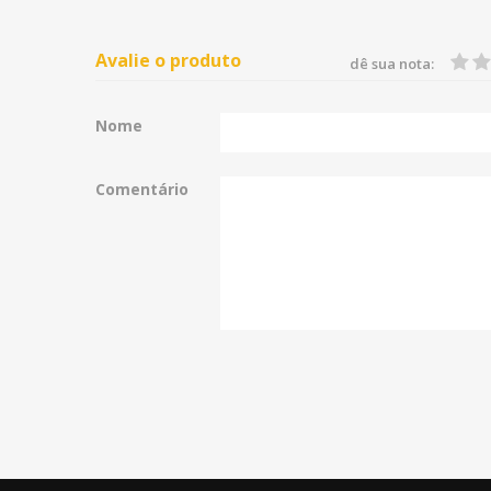
Avalie o produto
dê sua nota:
Nome
Comentário