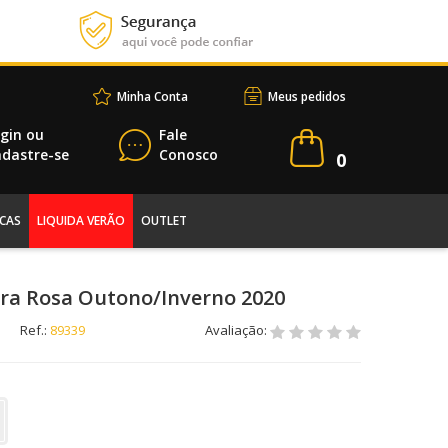
Minha Conta
Meus pedidos
gin
ou
Fale
dastre-se
Conosco
0
CAS
LIQUIDA VERÃO
OUTLET
ura Rosa Outono/Inverno 2020
Ref.:
89339
Avaliação: