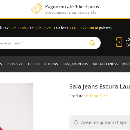
 à Sex.
08h - 18h
, Sáb.
08h - 12h
Telefone:
(44) 9 9773-9038
(Whats)
Lo
Ca
S
PLUS SIZE
TRICOT
ROUPAS
LANÇAMENTOS
MODA FITNESS
MAR
Saia Jeans Escura La
Produto:
Indisponível
Avise-me quando chegar