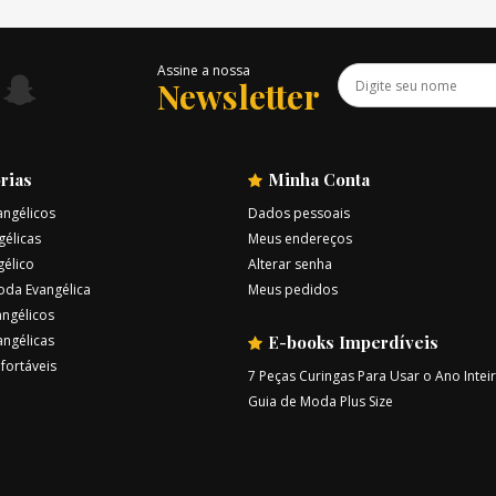
Assine a nossa
Newsletter
rias
Minha Conta
angélicos
Dados pessoais
gélicas
Meus endereços
gélico
Alterar senha
oda Evangélica
Meus pedidos
ngélicos
angélicas
E-books Imperdíveis
fortáveis
7 Peças Curingas Para Usar o Ano Intei
Guia de Moda Plus Size