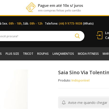
 à Sex.
08h - 18h
, Sáb.
08h - 12h
Telefone:
(44) 9 9773-9038
(Whats)
Lo
Ca
S
PLUS SIZE
TRICOT
ROUPAS
LANÇAMENTOS
MODA FITNESS
MAR
Saia Sino Via Tolent
Produto:
Indisponível
Avise-me quando chegar