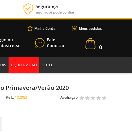
Minha Conta
Meus pedidos
gin
ou
Fale
dastre-se
Conosco
0
CAS
LIQUIDA VERÃO
OUTLET
ino Primavera/Verão 2020
Ref.:
102983
Avaliação: