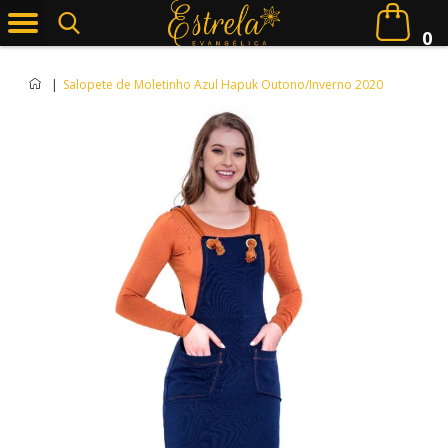
0
|
Salopete de Moletinho Azul Hapuk Outono/Inverno 2020