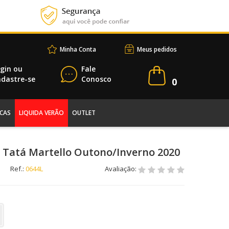
Minha Conta
Meus pedidos
gin
ou
Fale
dastre-se
Conosco
0
CAS
LIQUIDA VERÃO
OUTLET
 Tatá Martello Outono/Inverno 2020
Ref.:
0644L
Avaliação: