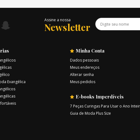
Assine a nossa
Newsletter
rias
Minha Conta
angélicos
Dados pessoais
gélicas
Meus endereços
gélico
Alterar senha
oda Evangélica
Meus pedidos
ngélicos
angélicas
E-books Imperdíveis
fortáveis
7 Peças Curingas Para Usar o Ano Intei
Guia de Moda Plus Size