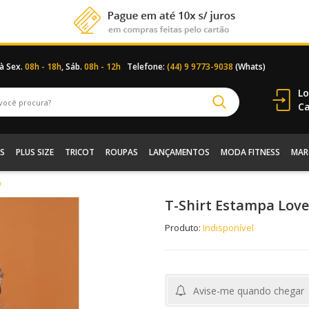
 à Sex.
08h - 18h
, Sáb.
08h - 12h
Telefone:
(44) 9 9773-9038
(Whats)
Lo
Ca
S
PLUS SIZE
TRICOT
ROUPAS
LANÇAMENTOS
MODA FITNESS
MAR
0
T-Shirt Estampa Love
Produto:
Indisponível
Avise-me quando chegar