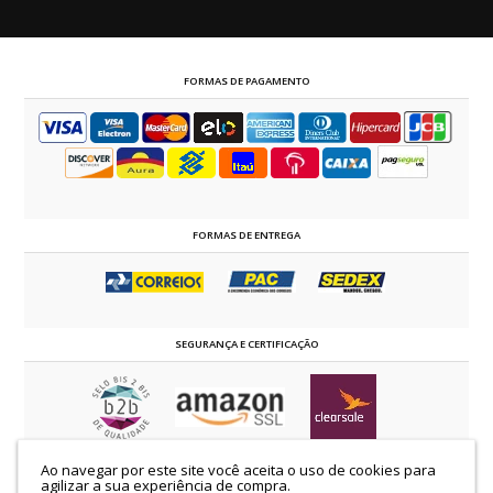
FORMAS DE PAGAMENTO
FORMAS DE ENTREGA
SEGURANÇA E CERTIFICAÇÃO
Ao navegar por este site você aceita o uso de cookies para
©2014 - 2024 estrelaevangelica.com.br | TODOS OS DIREITOS RESERVADOS
agilizar a sua experiência de compra.
K.C.S Comércio de Confecções Ltda | CNPJ: 58.509.129/0001-00