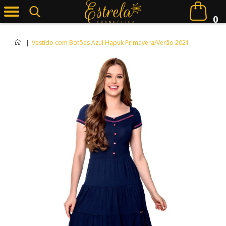
0
|
Vestido com Botões Azul Hapuk Primavera/Verão 2021