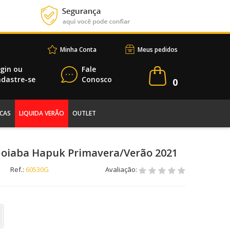
Minha Conta
Meus pedidos
gin
ou
Fale
dastre-se
Conosco
0
CAS
LIQUIDA VERÃO
OUTLET
Goiaba Hapuk Primavera/Verão 2021
Ref.:
60530G
Avaliação: