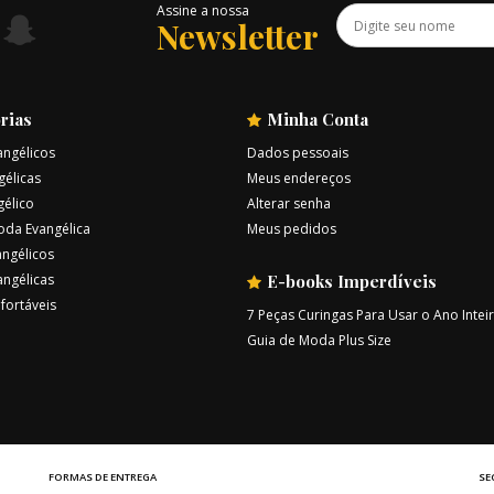
Assine a nossa
Newsletter
rias
Minha Conta
angélicos
Dados pessoais
gélicas
Meus endereços
gélico
Alterar senha
oda Evangélica
Meus pedidos
ngélicos
angélicas
E-books Imperdíveis
fortáveis
7 Peças Curingas Para Usar o Ano Intei
Guia de Moda Plus Size
FORMAS DE ENTREGA
SE