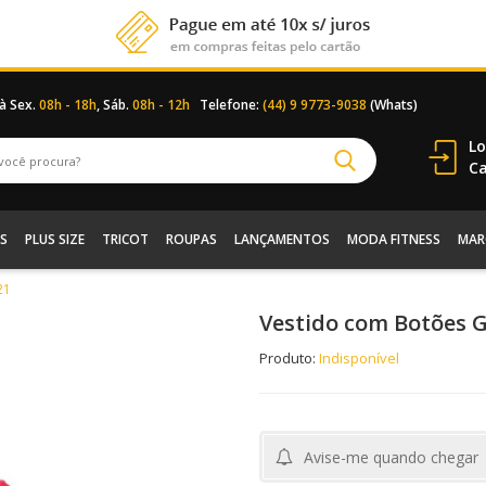
 à Sex.
08h - 18h
, Sáb.
08h - 12h
Telefone:
(44) 9 9773-9038
(Whats)
Lo
Ca
S
PLUS SIZE
TRICOT
ROUPAS
LANÇAMENTOS
MODA FITNESS
MAR
21
Vestido com Botões 
Produto:
Indisponível
Avise-me quando chegar