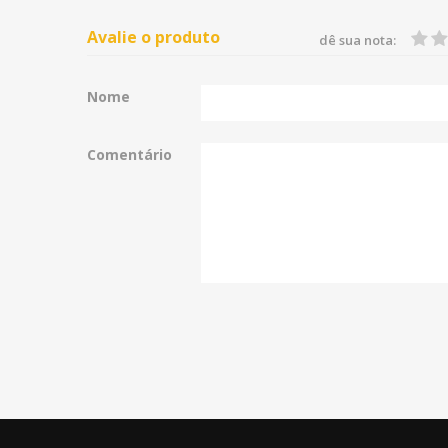
Avalie o produto
dê sua nota:
Nome
Comentário