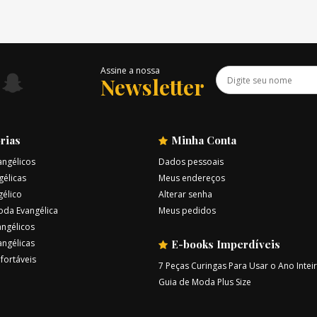
Assine a nossa
Newsletter
rias
Minha Conta
angélicos
Dados pessoais
gélicas
Meus endereços
gélico
Alterar senha
oda Evangélica
Meus pedidos
ngélicos
angélicas
E-books Imperdíveis
fortáveis
7 Peças Curingas Para Usar o Ano Intei
Guia de Moda Plus Size