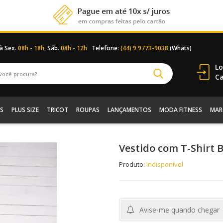
 à Sex.
08h - 18h
, Sáb.
08h - 12h
Telefone:
(44) 9 9773-9038
(Whats)
Lo
Ca
S
PLUS SIZE
TRICOT
ROUPAS
LANÇAMENTOS
MODA FITNESS
MAR
Vestido com T-Shirt B
Produto:
Indisponível
Avise-me quando chegar