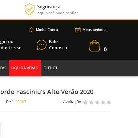
Minha Conta
Meus pedidos
gin
ou
Fale
dastre-se
Conosco
0
CAS
LIQUIDA VERÃO
OUTLET
ordo Fasciniu's Alto Verão 2020
Ref.:
13987
Avaliação: