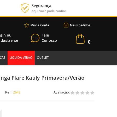
Minha Conta
Meus pedidos
gin
ou
Fale
dastre-se
Conosco
0
CAS
LIQUIDA VERÃO
OUTLET
nga Flare Kauly Primavera/Verão
Ref.:
2643
Avaliação: