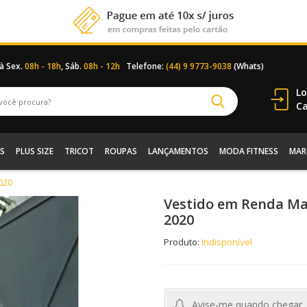
 à Sex.
08h - 18h
, Sáb.
08h - 12h
Telefone:
(44) 9 9773-9038
(Whats)
Lo
Ca
S
PLUS SIZE
TRICOT
ROUPAS
LANÇAMENTOS
MODA FITNESS
MAR
020
Vestido em Renda Ma
2020
Produto:
Indisponível
Avise-me quando chegar