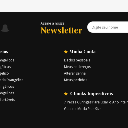
Assine a nossa
Newsletter
rias
Minha Conta
angélicos
Dados pessoais
gélicas
Meus endereços
gélico
Alterar senha
oda Evangélica
Meus pedidos
ngélicos
angélicas
E-books Imperdíveis
fortáveis
7 Peças Curingas Para Usar o Ano Intei
Guia de Moda Plus Size