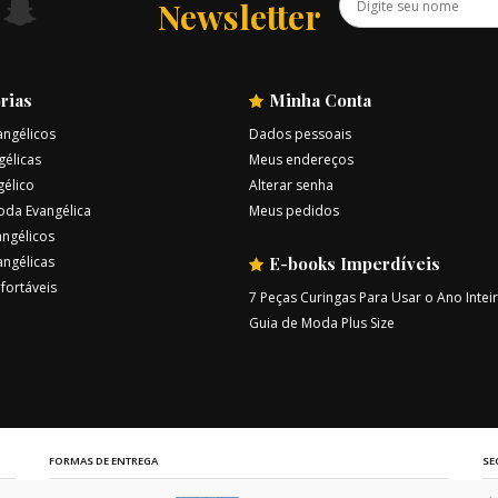
Newsletter
rias
Minha Conta
angélicos
Dados pessoais
gélicas
Meus endereços
gélico
Alterar senha
oda Evangélica
Meus pedidos
ngélicos
angélicas
E-books Imperdíveis
fortáveis
7 Peças Curingas Para Usar o Ano Intei
Guia de Moda Plus Size
FORMAS DE ENTREGA
SE