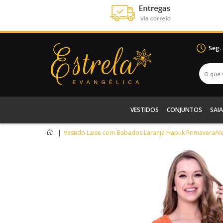
Seg.
VESTIDOS
CONJUNTOS
SAIA
|
Vestido Laise com Babados Laranja Hapuk Primavera/V