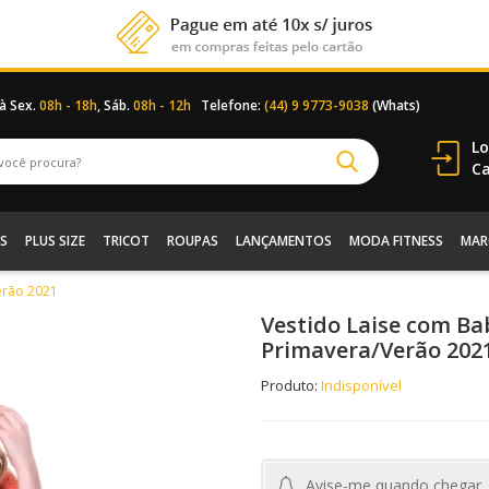
 à Sex.
08h - 18h
, Sáb.
08h - 12h
Telefone:
(44) 9 9773-9038
(Whats)
Lo
Ca
S
PLUS SIZE
TRICOT
ROUPAS
LANÇAMENTOS
MODA FITNESS
MAR
erão 2021
Vestido Laise com B
Primavera/Verão 202
Produto:
Indisponível
Avise-me quando chegar