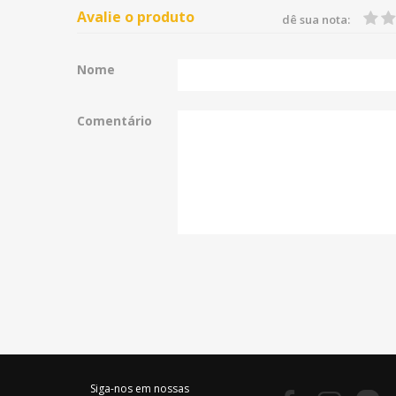
Avalie o produto
dê sua nota:
Nome
Comentário
Siga-nos em nossas