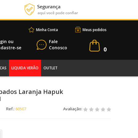
Minha Conta
Meus pedidos
gin
ou
Fale
dastre-se
Conosco
0
CAS
LIQUIDA VERÃO
OUTLET
abados Laranja Hapuk
1
Ref.:
60507
Avaliação: