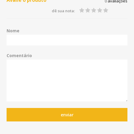
Avalie o produto
0
avaliações
dê sua nota:
Nome
Comentário
enviar