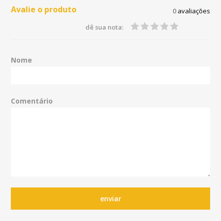
Avalie o produto
0
avaliações
dê sua nota:
Nome
Comentário
enviar