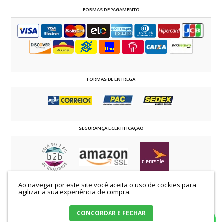
FORMAS DE PAGAMENTO
FORMAS DE ENTREGA
SEGURANÇA E CERTIFICAÇÃO
Ao navegar por este site você aceita o uso de cookies para
©2014 - 2024 estrelaevangelica.com.br | TODOS OS DIREITOS RESERVADOS
agilizar a sua experiência de compra.
K.C.S Comércio de Confecções Ltda | CNPJ: 58.509.129/0001-00
Loja Virtual Estrela Evangélica |Avenida Castelo Branco, 72 - Nova Esperança.
Paraná - 87600.000 |
Mapa do site
CONCORDAR E FECHAR