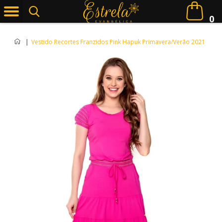
0
|
Vestido Recortes Franzidos Pink Hapuk Primavera/Verão 2021