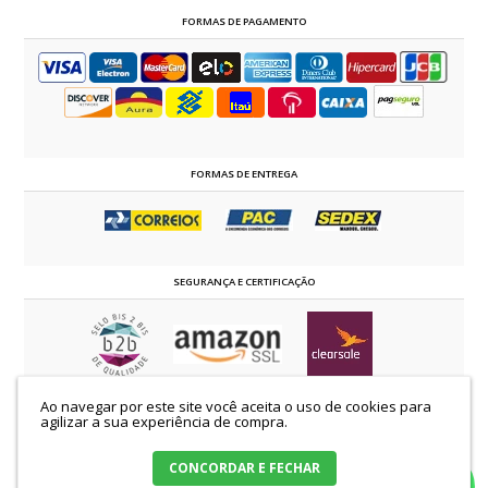
FORMAS DE PAGAMENTO
FORMAS DE ENTREGA
SEGURANÇA E CERTIFICAÇÃO
Ao navegar por este site você aceita o uso de cookies para
©2014 - 2024 estrelaevangelica.com.br | TODOS OS DIREITOS RESERVADOS
agilizar a sua experiência de compra.
K.C.S Comércio de Confecções Ltda | CNPJ: 58.509.129/0001-00
Loja Virtual Estrela Evangélica |Avenida Castelo Branco, 72 - Nova Esperança.
Paraná - 87600.000 |
Mapa do site
CONCORDAR E FECHAR