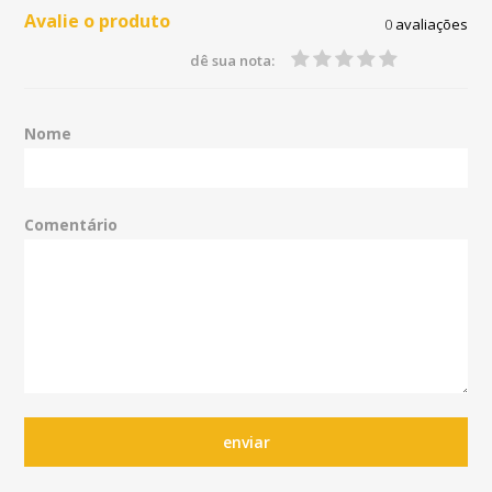
Avalie o produto
0
avaliações
dê sua nota:
Nome
Comentário
enviar