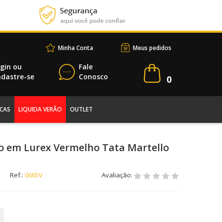
Minha Conta
Meus pedidos
gin
ou
Fale
dastre-se
Conosco
0
CAS
LIQUIDA VERÃO
OUTLET
o em Lurex Vermelho Tata Martello
Ref.:
0665V
Avaliação: