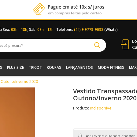
 à Sex.
08h - 18h
, Sáb.
08h - 12h
Telefone:
(44) 9 9773-9038
(Whats)
Lo
Ca
S
PLUS SIZE
TRICOT
ROUPAS
LANÇAMENTOS
MODA FITNESS
MAR
o Outono/Inverno 2020
Vestido Transpassad
Outono/Inverno 2020
Produto:
Indisponível
Avise-me quando chegar