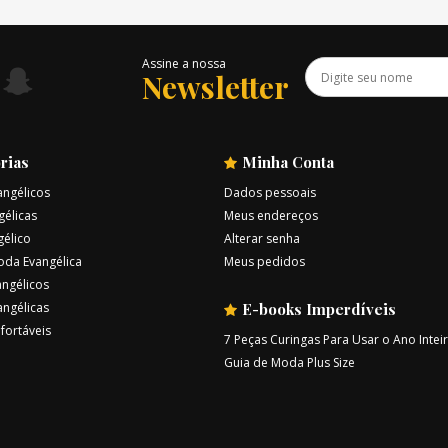
Assine a nossa
Newsletter
rias
Minha Conta
angélicos
Dados pessoais
gélicas
Meus endereços
gélico
Alterar senha
oda Evangélica
Meus pedidos
ngélicos
angélicas
E-books Imperdíveis
fortáveis
7 Peças Curingas Para Usar o Ano Intei
Guia de Moda Plus Size