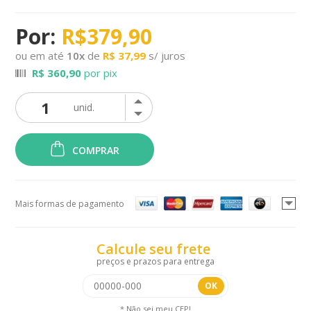
R$379,90
ou em até
10
x
de
R$ 37,99
s/ juros
R$ 360,90
por pix
COMPRAR
Mais formas de pagamento
Calcule seu frete
preços e prazos para entrega
OK
* Não sei meu CEP!