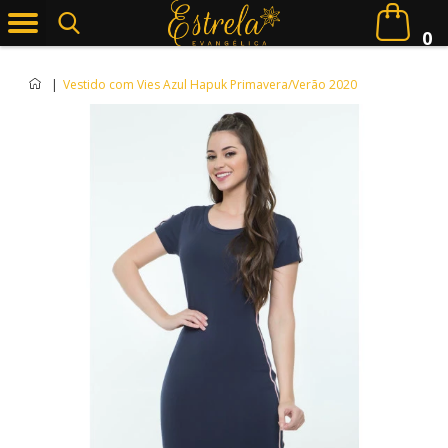
0
|
Vestido com Vies Azul Hapuk Primavera/Verão 2020