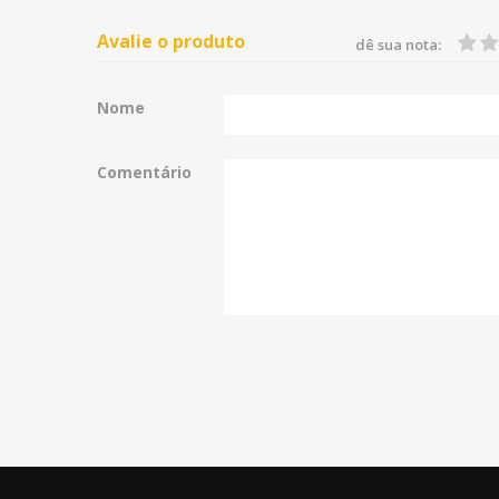
Avalie o produto
dê sua nota:
Nome
Comentário