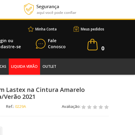
Minha Conta
Meus pedidos
gin
ou
Fale
dastre-se
Conosco
0
CAS
LIQUIDA VERÃO
OUTLET
om Lastex na Cintura Amarelo
a/Verão 2021
Ref.:
0229A
Avaliação: