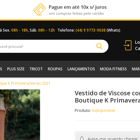
 à Sex.
08h - 18h
, Sáb.
08h - 12h
Telefone:
(44) 9 9773-9038
(Whats)
Lo
Ca
S
PLUS SIZE
TRICOT
ROUPAS
LANÇAMENTOS
MODA FITNESS
MAR
ique K Primavera/Verão 2021
Vestido de Viscose c
Boutique K Primaver
Produto:
Indisponível
Avise-me quando chegar