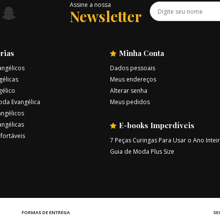
Assine a nossa
Newsletter
rias
Minha Conta
angélicos
Dados pessoais
gélicas
Meus endereços
gélico
Alterar senha
oda Evangélica
Meus pedidos
ngélicos
angélicas
E-books Imperdíveis
fortáveis
7 Peças Curingas Para Usar o Ano Intei
Guia de Moda Plus Size
FORMAS DE ENTREGA
SE