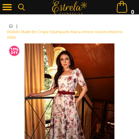
0
|
Vestido Maitê Em Crepe Estampado Maria Amore Outono/Inverno
2026
10%
OFF