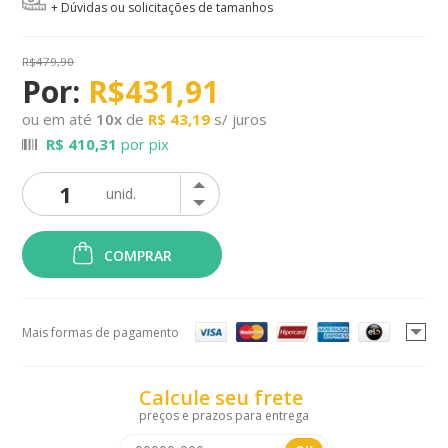
+ Dúvidas ou solicitações de tamanhos
R$479,90
R$431,91
ou em até
10
x
de
R$ 43,19
s/ juros
R$ 410,31
por pix
COMPRAR
Mais formas de pagamento
Calcule seu frete
preços e prazos para entrega