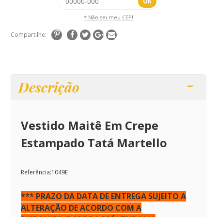
OK
* Não sei meu CEP!
Compartilhe:
Descrição
Vestido Ma
itê
Em Crepe
Estampado Tatá Martello
Referência:1049E
*** PRAZO DA DATA DE ENTREGA SUJEITO A
ALTERAÇÃO DE ACORDO COM A