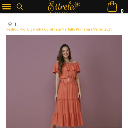
0
|
Vestido Midi Ciganinha Coral Tatá Martello Primavera/Verão 2021