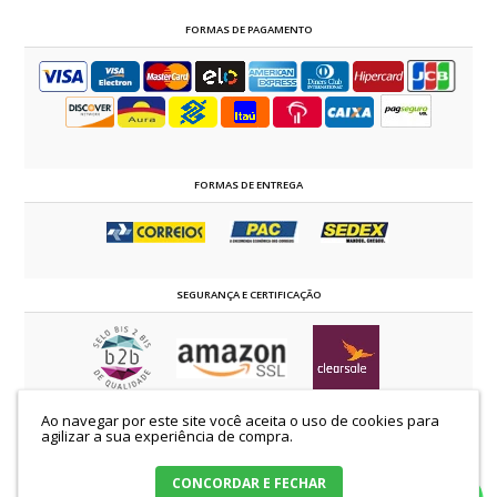
FORMAS DE PAGAMENTO
FORMAS DE ENTREGA
SEGURANÇA E CERTIFICAÇÃO
Ao navegar por este site você aceita o uso de cookies para
©2014 - 2024 estrelaevangelica.com.br | TODOS OS DIREITOS RESERVADOS
agilizar a sua experiência de compra.
K.C.S Comércio de Confecções Ltda | CNPJ: 58.509.129/0001-00
Loja Virtual Estrela Evangélica |Avenida Castelo Branco, 72 - Nova Esperança.
Paraná - 87600.000 |
Mapa do site
CONCORDAR E FECHAR