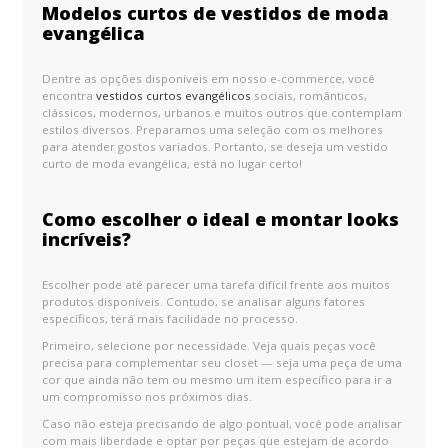
Modelos curtos de vestidos de moda
evangélica
Dentre as opções disponíveis em nosso e-commerce, você
encontra
vestidos curtos evangélicos
sociais, românticos,
clássicos, modernos, urbanos e muitos outros que contemplam
estilos diversos. Preparamos uma seleção com os melhores
para atender gostos variados. Portanto, se deseja um vestido
curto de moda evangélica, está no lugar certo!
Como escolher o ideal e montar looks
incríveis?
Escolher pode até parecer uma tarefa difícil frente aos muitos
produtos disponíveis. Contudo, se analisar alguns fatores
específicos, terá mais facilidade no processo.
Primeiro, selecione por necessidade. Veja quais peças você
precisa para complementar seu closet — seja uma peça de uma
cor que ainda não tem ou mesmo um item específico para ir a
um compromisso nos próximos dias.
Caso não esteja precisando de algo pontual, você pode analisar
com mais liberdade e optar por peças que estejam de acordo