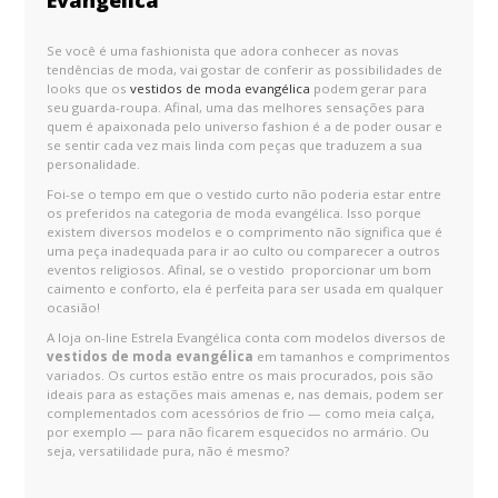
Se você é uma fashionista que adora conhecer as novas
tendências de moda, vai gostar de conferir as possibilidades de
looks que os
vestidos de moda evangélica
podem gerar para
seu guarda-roupa. Afinal, uma das melhores sensações para
quem é apaixonada pelo universo fashion é a de poder ousar e
se sentir cada vez mais linda com peças que traduzem a sua
personalidade.
Foi-se o tempo em que o vestido curto não poderia estar entre
os preferidos na categoria de moda evangélica. Isso porque
existem diversos modelos e o comprimento não significa que é
uma peça inadequada para ir ao culto ou comparecer a outros
eventos religiosos. Afinal, se o vestido proporcionar um bom
caimento e conforto, ela é perfeita para ser usada em qualquer
ocasião!
A loja on-line Estrela Evangélica conta com modelos diversos de
vestidos de moda evangélica
em tamanhos e comprimentos
variados. Os curtos estão entre os mais procurados, pois são
ideais para as estações mais amenas e, nas demais, podem ser
complementados com acessórios de frio — como meia calça,
por exemplo — para não ficarem esquecidos no armário. Ou
seja, versatilidade pura, não é mesmo?