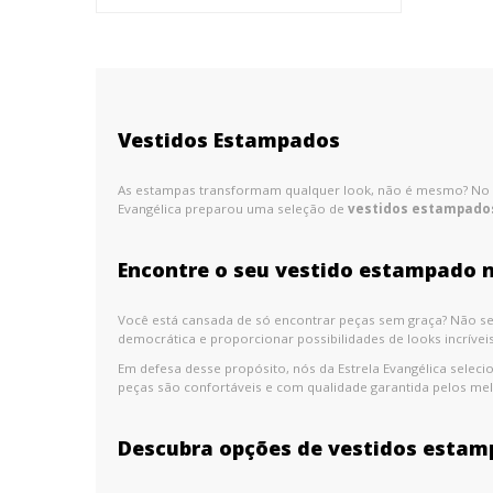
Vestidos Estampados
As estampas transformam qualquer look, não é mesmo? No ver
Evangélica preparou uma seleção de
vestidos estampado
Encontre o seu vestido estampado n
Você está cansada de só encontrar peças sem graça? Não se 
democrática e proporcionar possibilidades de looks incrívei
Em defesa desse propósito, nós da Estrela Evangélica sele
peças são confortáveis e com qualidade garantida pelos m
Descubra opções de vestidos estam