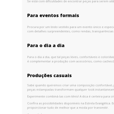
Se está com dificuldades de encontrar peças para serem utili
Para eventos formais
Procura por um lindo vestido para um evento único e especi
com detalhes surpreendentes, como rendas, transparência
Para o dia a dia
Para o dia a dia, que tal peças leves, confortáveis e colo
é complementar a produção com acessórios, como cachecói
Produções casuais
Sabe quando queremos criar uma composição confortável, 
peças estampadas transformam qualquer look instantaneam
Experimente combiná-las com tênis! A dica é certeira para cr
Confira as possibilidades disponíveis na Estrela Evangélica.
proporcionar tudo de melhor que a moda por transmitir.