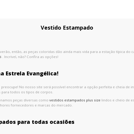
Vestido Estampado
ão, então, as peças coloridas dão ainda mais vida para a estação típica do ca
s
. Incrível, não? Confira as opções!
a Estrela Evangélica!
preocupe! No nosso site será possível encontrar a opção perfeita e cheia de 
s para todos os tipos de corpos.
cionamos peças diversas como
vestidos estampados plus size
lindos e cheio de e
elhores fornecedores e marcas do mercado.
pados para todas ocasiões