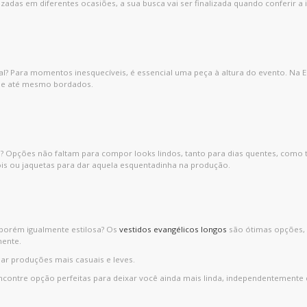
zadas em diferentes ocasiões, a sua busca vai ser finalizada quando conferir a 
al? Para momentos inesquecíveis, é essencial uma peça à altura do evento. Na E
s e até mesmo bordados.
ridas? Opções não faltam para compor looks lindos, tanto para dias quentes, co
s ou jaquetas para dar aquela esquentadinha na produção.
porém igualmente estilosa? Os
vestidos evangélicos longos
são ótimas opções, 
ente.
iar produções mais casuais e leves.
 Encontre opção perfeitas para deixar você ainda mais linda, independentemente 