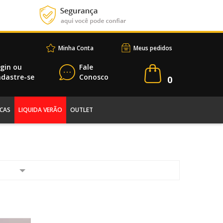
Minha Conta
Meus pedidos
gin
ou
Fale
dastre-se
Conosco
0
CAS
LIQUIDA VERÃO
OUTLET