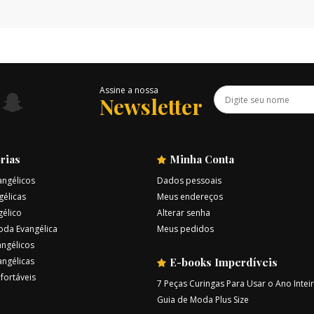
Assine a nossa
Newsletter
rias
Minha Conta
angélicos
Dados pessoais
gélicas
Meus endereços
gélico
Alterar senha
oda Evangélica
Meus pedidos
ngélicos
angélicas
E-books Imperdíveis
fortáveis
7 Peças Curingas Para Usar o Ano Intei
Guia de Moda Plus Size