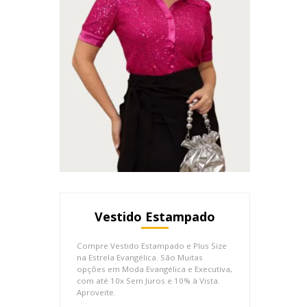
Vestido Estampado
Compre Vestido Estampado e Plus Size
na Estrela Evangélica. São Muitas
opções em Moda Evangélica e Executiva,
com até 10x Sem Juros e 10% à Vista.
Aproveite.