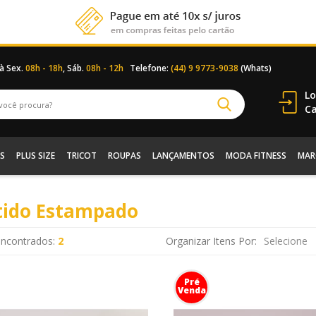
 à Sex.
08h - 18h
, Sáb.
08h - 12h
Telefone:
(44) 9 9773-9038
(Whats)
Lo
Ca
S
PLUS SIZE
TRICOT
ROUPAS
LANÇAMENTOS
MODA FITNESS
MAR
tido Estampado
encontrados:
2
Organizar Itens Por:
Pré
Venda