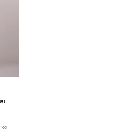
Tata
uros