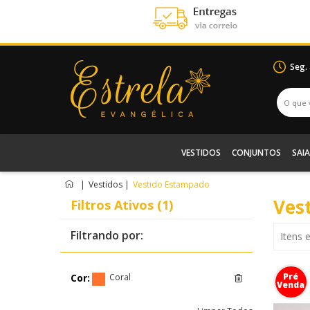
Seg.
VESTIDOS
CONJUNTOS
SAIA
|
Vestidos
|
Vestido Estampado
Ves
Filtros Ativos (1)
Filtrando por:
Itens 
Pré
Cor:
Coral
Venda