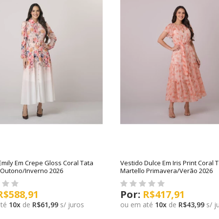
Emily Em Crepe Gloss Coral Tata
Vestido Dulce Em Iris Print Coral 
 Outono/Inverno 2026
Martello Primavera/Verão 2026
R$588,91
R$417,91
até
10
x
de
R$61,99
s/ juros
ou em até
10
x
de
R$43,99
s/ j